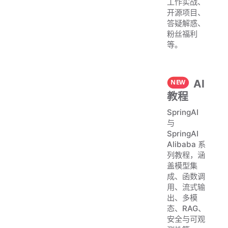
工作实战、
开源项目、
答疑解惑、
粉丝福利
等。
AI
教程
SpringAI
与
SpringAI
Alibaba 系
列教程，涵
盖模型集
成、函数调
用、流式输
出、多模
态、RAG、
安全与可观