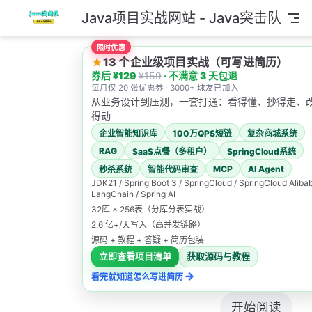
Java项目实战网站 - Java突击队
跳至主要內容
限时优惠
★
13 个企业级项目实战（可写进简历）
券后 ¥129
¥159
· 不满意 3 天包退
每月仅 20 张优惠券 · 3000+ 球友已加入
从业务设计到压测，一套打通：看得懂、抄得走、
得动
Java突
企业智能知识库
100万QPS短链
复杂商城系统
RAG
SaaS点餐（多租户）
SpringCloud系统
击队
MCP
AI Agent
秒杀系统
智能代码审查
JDK21 / Spring Boot 3 / SpringCloud / SpringCloud Alibab
LangChain / Spring AI
32库 × 256表（分库分表实战）
专注于面试和
2.6 亿+/天写入（高并发链路）
项目实战，拿
源码 + 教程 + 答疑 + 简历包装
offer✨
立即查看项目清单
获取源码与教程
→
看完就知道怎么写进简历
开始阅读