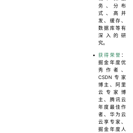
务、分布
式、高并
发、缓存、
数据库等有
深入的研
究。
获得荣誉
：
掘金年度优
秀作者、
CSDN专家
博主、阿里
云专家博
主、腾讯云
年度最佳作
者、华为云
云享专家、
掘金年度人