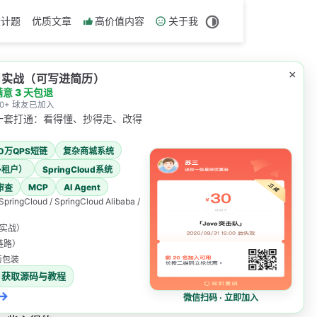
设计题
优质文章
高价值内容
关于我
×
项目实战（可写进简历）
满意 3 天包退
000+ 球友已加入
一套打通：看得懂、抄得走、改得
00万QPS短链
复杂商城系统
多租户）
SpringCloud系统
MCP
AI Agent
审查
 SpringCloud / SpringCloud Alibaba /
表实战）
职简历，苏三特地写了这篇文章。
发链路）
简历包装
厂面试官和HR的认可的。
获取源码与教程
→
微信扫码 · 立即加入