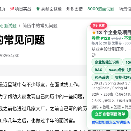
首页
项目实战
高频面试题
知识图谱
8000道面试题
场景
基础面试题
简历中的常见问题
限时优惠
★
13 个企业级
的常见问题
券后 ¥129
¥159
· 不
每月仅 20 张优惠券 · 3
从业务设计到压测，
动
2026/4/30
企业智能知识库
1
RAG
SaaS点餐（
秒杀系统
智能代码
题
JDK21 / Spring Boot 3 /
最近星球中有不少球友，在面试找工作。
LangChain / Spring AI
没做过其他项目怎么办？
32库 × 256表（分库分
为了帮助大家发现自己简历中的一些问题，写出一份高质量的求
是不是写的项目越多越好？
2.6 亿+/天写入（高并
源码 + 教程 + 答疑 + 
我之前也进过几家大厂，之前自己写的简历，还是得到了很多大
写多少个项目经验比较合适？
立即查看项目清单
工作几年之后，也做过半年的面试官。
看完就知道怎么写进简历