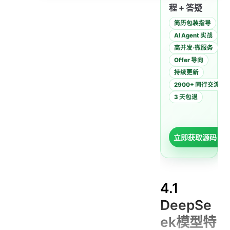
程 + 答疑
4.2 配置DeepSeek客户端
简历包装指导
4.2.1 添加依赖
AI Agent 实战
4.2.2 配置API密钥
高并发·微服务
4.2.3 编程配置
Offer 导向
持续更新
4.3 对话应用开发
2900+ 同行交流
4.3.1 基础对话
3 天包退
4.3.2 专业领域对话
4.3.3 代码生成
立即获取源码 →
4.4 多轮对话管理
4.4.1 上下文管理
4.4.2 对话状态管理
4.1
4.4.3 对话持久化
DeepSe
4.5 高级功能
ek模型特
4.5.1 函数调用