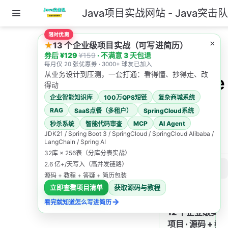
Java项目实战网站 - Java突击
跳至主要內容
限时优惠
主页
AI教程导航
×
★
13 个企业级项目实战（可写进简历）
SpringAI 系列目录
券后 ¥129
¥159
· 不满意 3 天包退
DeepSeek 集成
每月仅 20 张优惠券 · 3000+ 球友已加入
从业务设计到压测，一套打通：看得懂、抄得走、改
DeepSee
得动
企业智能知识库
100万QPS短链
复杂商城系统
k 集成
RAG
SaaS点餐（多租户）
SpringCloud系统
MCP
AI Agent
秒杀系统
智能代码审查
Java突击队
JDK21 / Spring Boot 3 / SpringCloud / SpringCloud Alibaba /
LangChain / Spring AI
2026/4/30
32库 × 256表（分库分表实战）
2.6 亿+/天写入（高并发链路）
此页内容
源码 + 教程 + 答疑 + 简历包装
4.1 DeepSeek模型特性
立即查看项目清单
获取源码与教程
→
看完就知道怎么写进简历
4.1.1 DeepSeek模型特点
12 个企业级实战
4.1.2 可用的DeepSeek模型
项目 · 源码 + 教