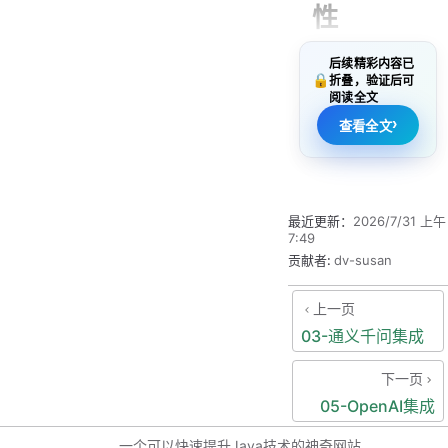
性
4.5.2 图像分析
4.6 实际应用示例
后续精彩内容已
DeepSeek是智
4.6.1 智能问答系统
🔒
折叠，验证后可
谱AI开发的大语
阅读全文
4.6.2 内容审核系统
言模型，以其强
›
查看全文
大的中文处理能
4.7 性能优化
力和专业知识而
4.7.1 批量处理
闻名。
4.7.2 连接池管理
最近更新：
2026/7/31 上午
7:49
4.8 错误处理
4.1.1
贡献者:
dv-susan
4.8.1 异常处理
DeepSeek
4.8.2 降级策略
模型特点
上一页
03-通义千问集成
4.9 监控与日志
卓越的中文
4.9.1 指标监控
理解
：专门
下一页
4.9.2 请求日志
优化中文语
05-OpenAI集成
言处理
4.10 小结
一个可以快速提升Java技术的神奇网站