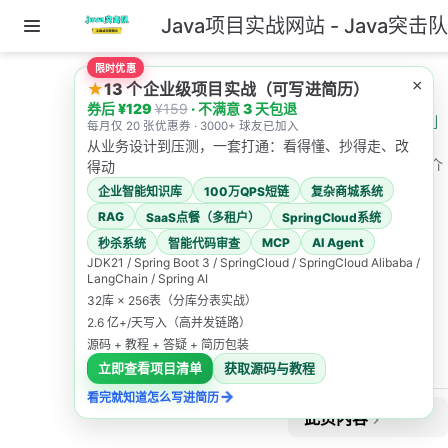
Java项目实战网站 - Java突击
跳至主要內容
限时优惠
主页
AI教程导航
×
★
13 个企业级项目实战（可写进简历）
券后 ¥129
¥159
· 不满意 3 天包退
SpringAI Alibaba 系列
每月仅 20 张优惠券 · 3000+ 球友已加入
目录
从业务设计到压测，一套打通：看得懂、抄得走、改
SpringAI Alibaba 简介
得动
企业智能知识库
100万QPS短链
复杂商城系统
SpringAI
RAG
SaaS点餐（多租户）
SpringCloud系统
Alibaba
MCP
AI Agent
秒杀系统
智能代码审查
JDK21 / Spring Boot 3 / SpringCloud / SpringCloud Alibaba /
LangChain / Spring AI
简介
32库 × 256表（分库分表实战）
2.6 亿+/天写入（高并发链路）
Java突击队
源码 + 教程 + 答疑 + 简历包装
2026/4/30
立即查看项目清单
获取源码与教程
→
看完就知道怎么写进简历
此页内容