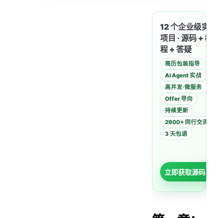
第一章：Spring AI Alibaba简介与环境搭建
1.1 什么是 Spring AI Alibaba？
12 个企业级实战
1.2 你将学到什么？
项目 · 源码 + 教
程 + 答疑
1.3 环境准备
简历包装指导
1.4 创建第一个 Spring AI Alibaba 项目
AI Agent 实战
1.4.1 使用 Spring Initializr 创建项目
高并发·微服务
1.4.2 添加依赖（推荐：BOM + DashScope Starter）
Offer 导向
持续更新
1.4.3 配置 API Key 与默认模型
2900+ 同行交流
1.5 编写第一个可运行接口
3 天包退
1.6 运行与验证
1.7 本章小结
立即获取源码 →