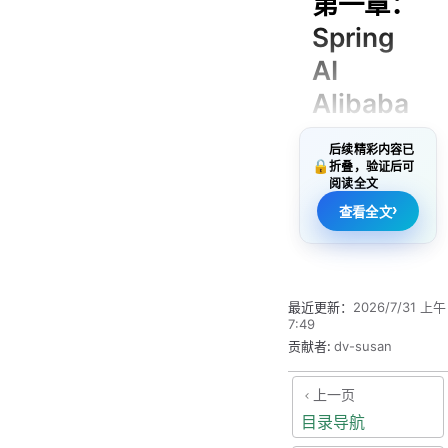
第一章：
Spring
AI
Alibaba
简介与环
后续精彩内容已
境搭建
🔒
折叠，验证后可
阅读全文
›
查看全文
1.1 什么是
Spring AI
Alibaba？
最近更新：
2026/7/31 上午
7:49
Spring AI
贡献者:
dv-susan
Alibaba 是基于
Spring AI 构建
上一页
的一套增强与扩
目录导航
展：它复用