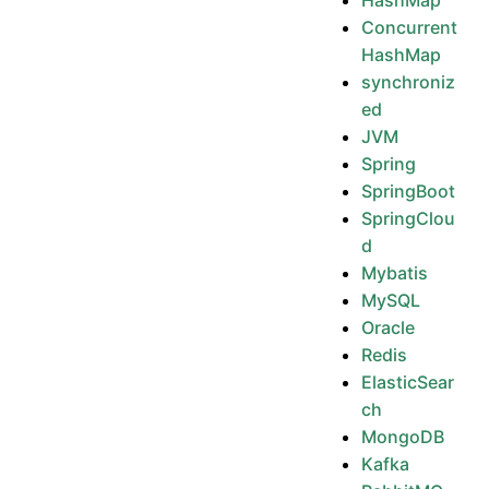
HashMap
Concurrent
HashMap
synchroniz
ed
JVM
Spring
SpringBoot
SpringClou
d
Mybatis
MySQL
Oracle
Redis
ElasticSear
ch
MongoDB
Kafka