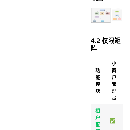
4.2 权限矩
阵
小
功
商
能
户
模
管
块
理
员
租
户
✅
配