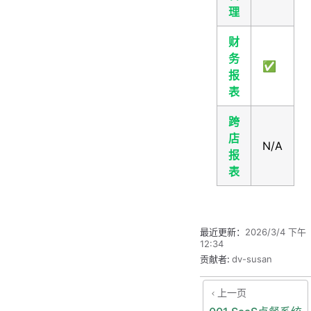
理
财
务
✅
报
表
跨
店
N/A
报
表
最近更新：
2026/3/4 下午
12:34
贡献者:
dv-susan
上一页