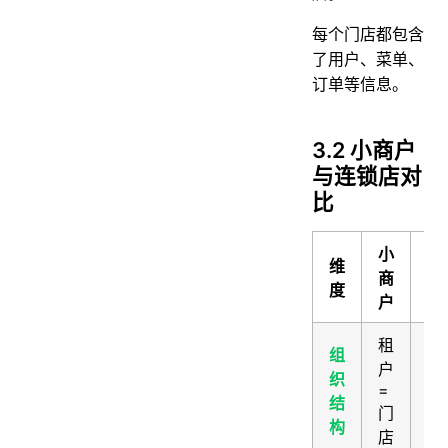
每个门店都包含
了用户、菜单、
订单等信息。
3.2 小商户
与连锁店对
比
小
维
连
商
度
户
租
组
租
户
织
=
=
结
牌
门
构
门
店