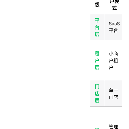
户模
级
式
平
SaaS
台
平台
层
租
小商
户
户租
层
户
门
单一
店
门店
层
管理