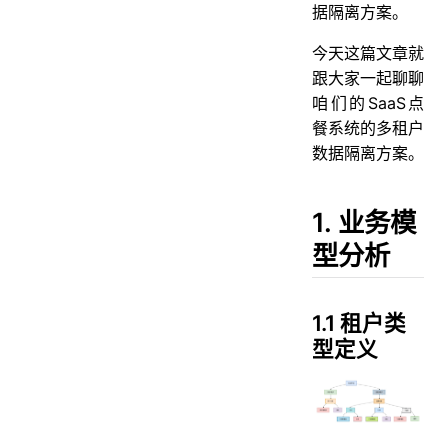
据隔离方案。
3.1 连锁店数据模型
3.2 小商户与连锁店对比
今天这篇文章就
跟大家一起聊聊
4. 权限控制设计
咱们的SaaS点
4.1 权限层级图
餐系统的多租户
4.2 权限矩阵
数据隔离方案。
1. 业务模
型分析
1.1 租户类
型定义