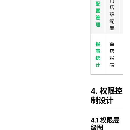
门
品
配
店
级
置
级
+
管
配
店
理
置
配
品
报
单
汇
表
店
+
统
报
店
计
表
细
4. 权限控
制设计
4.1 权限层
级图