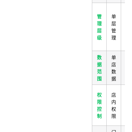
多
管
单
管
理
层
（
层
管
部
级
理
+
店
数
单
全
据
店
牌
范
数
据
围
据
跨
权
店
权
限
内
+
控
权
内
制
限
限