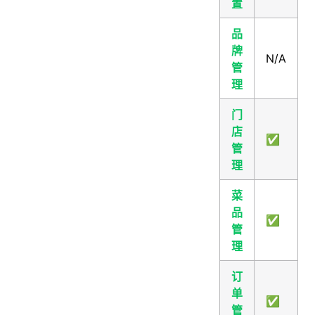
置
品
牌
N/A
管
理
门
店
✅
管
理
菜
品
✅
管
理
订
单
✅
管