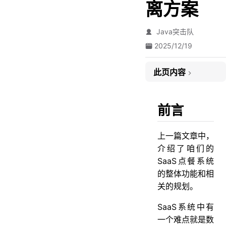
离方案
Java突击队
2025/12/19
此页内容
前言
1. 业务模型分析
前言
1.1 租户类型定义
上一篇文章中，
1.2 租户层级关系
介绍了咱们的
2. 数据隔离策略设计
SaaS点餐系统
2.1 整体架构图
的整体功能和相
关的规划。
2.2 数据隔离策略对比
2.3 隔离策略
SaaS系统中有
一个难点就是数
3. 连锁店门店与商户关系设计