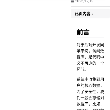
2025/12/19
此页内容
前言
1.名字
前言
1.1 见名知意
对于后端开发同
1.2 大小写
学来说，访问数
1.3 分隔符
据库，是代码中
1.4 表名
必不可少的一个
环节。
1.5 字段名称
1.6 索引名
系统中收集到用
户的核心数据，
2.字段类型
为了安全性，我
3.字段长度
们一般会存储到
4.字段个数
数据库，比如：
5. 主键
mysql，oracle