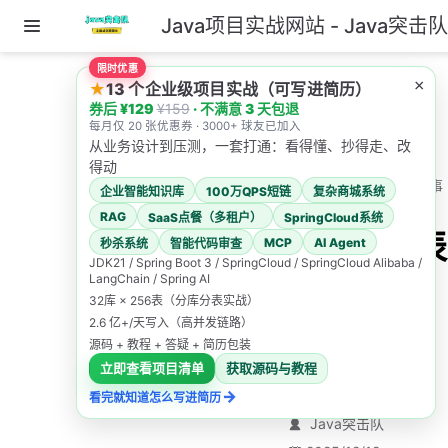
Java项目实战网站 - Java突击
跳至主要內容
限时优惠
主页
×
★
13 个企业级项目实战（可写进简历）
券后 ¥129
¥159
· 不满意 3 天包退
1.高并发系统如何设
每月仅 20 张优惠券 · 3000+ 球友已加入
计？
从业务设计到压测，一套打通：看得懂、抄得走、改
得动
35.设计表结构的注意事
企业智能知识库
100万QPS短链
复杂商城系统
项有哪些？
RAG
SaaS点餐（多租户）
SpringCloud系统
35.设计表
MCP
AI Agent
秒杀系统
智能代码审查
JDK21 / Spring Boot 3 / SpringCloud / SpringCloud Alibaba /
结构的注
LangChain / Spring AI
32库 × 256表（分库分表实战）
意事项有
2.6 亿+/天写入（高并发链路）
源码 + 教程 + 答疑 + 简历包装
哪些？
立即查看项目清单
获取源码与教程
→
看完就知道怎么写进简历
Java突击队