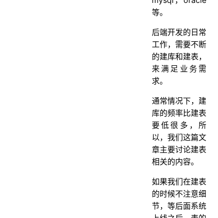
等。
6.存储引擎
7. NOT NULL
后端开发的日常
工作，需要不断
8.外键
的建库和建表，
9. 索引
来满足业务需
10.时间字段
求。
11.金额字段
通常情况下，建
12.唯一索引
库的频率比建表
13.字符集
要低很多，所
以，我们这篇文
14. 排序规则
章主要讨论建表
15.大字段
相关的内容。
如果我们在建表
的时候不注意细
节，等后面系统
上线之后，表的