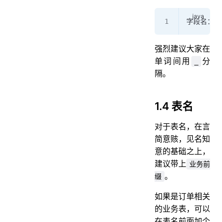
字段名：pro
强烈建议大家在
单词间用
分
_
隔。
1.4 表名
对于表名，在言
简意赅，见名知
意的基础之上，
建议带上
业务前
。
缀
如果是订单相关
的业务表，可以
在表名前面加个