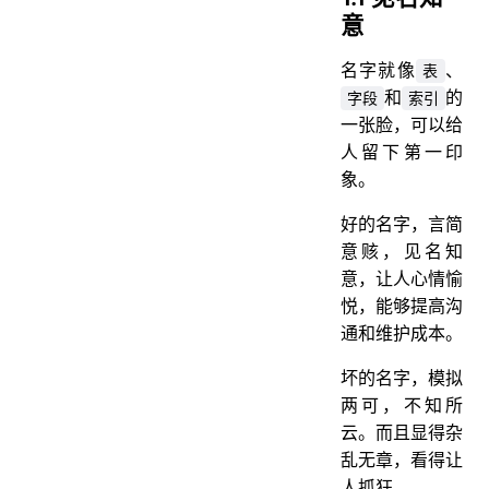
意
名字就像
、
表
和
的
字段
索引
一张脸，可以给
人留下第一印
象。
好的名字，言简
意赅，见名知
意，让人心情愉
悦，能够提高沟
通和维护成本。
坏的名字，模拟
两可，不知所
云。而且显得杂
乱无章，看得让
人抓狂。