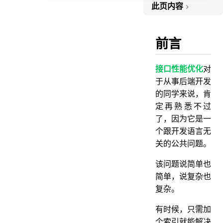
此页内容
前言
1.索引
前言
1.1 没加索引
接口性能优化
对
1.2 索引没生效
于从事后端开发
1.3 选错索引
的同学来说，肯
2. sql优化
定再熟悉不过
了，因为它是一
3. 远程调用
个跟开发语言无
3.1 并行调用
关的公共问题。
3.2 数据异构
该问题说简单也
4. 重复调用
简单，说复杂也
4.1 循环查数据库
复杂。
4.2 死循环
有时候，只需加
4.3 无限递归
个索引就能解决