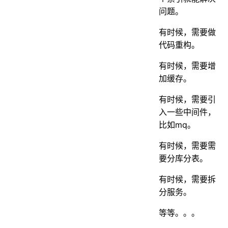
5. 异步处理
问题。
5.1 线程池
有时候，需要做
5.2 mq
代码重构。
6. 避免大事务
有时候，需要增
7. 锁粒度
加缓存。
7.1 synchronized
有时候，需要引
7.2 redis分布式锁
入一些中间件，
7.3 数据库分布式锁
比如mq。
8.分页处理
有时候，需要需
8.1 同步调用
要分库分表。
8.2 异步调用
有时候，需要拆
9.加缓存
分服务。
9.1 redis缓存
等等。。。
9.2 二级缓存