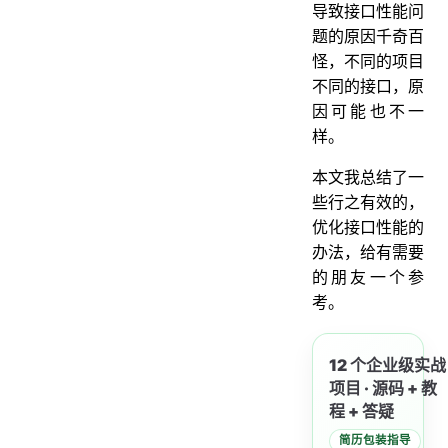
导致接口性能问
10. 分库分表
题的原因千奇百
11. 辅助功能
怪，不同的项目
11.1 开启慢查询日志
不同的接口，原
因可能也不一
11.2 加监控
样。
11.3 链路跟踪
本文我总结了一
些行之有效的，
优化接口性能的
办法，给有需要
的朋友一个参
考。
12 个企业级实战
项目 · 源码 + 教
程 + 答疑
简历包装指导