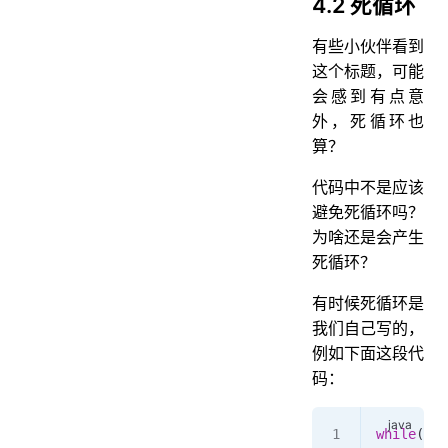
4.2 死循环
有些小伙伴看到
这个标题，可能
会感到有点意
外，死循环也
算？
代码中不是应该
避免死循环吗？
为啥还是会产生
死循环？
有时候死循环是
我们自己写的，
例如下面这段代
码：
while
(
tru