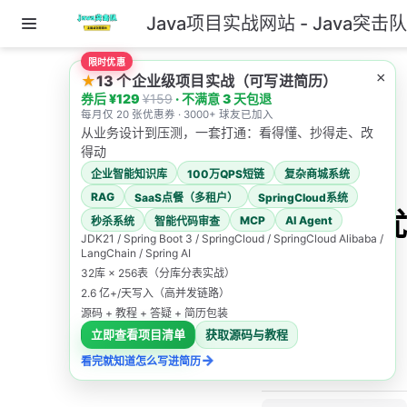
Java项目实战网站 - Java突击
跳至主要內容
限时优惠
主页
×
★
13 个企业级项目实战（可写进简历）
券后 ¥129
¥159
· 不满意 3 天包退
1.高并发系统如何设
每月仅 20 张优惠券 · 3000+ 球友已加入
计？
从业务设计到压测，一套打通：看得懂、抄得走、改
得动
39.如何优化接口的性
企业智能知识库
100万QPS短链
复杂商城系统
能？
RAG
SaaS点餐（多租户）
SpringCloud系统
39.如何优
MCP
AI Agent
秒杀系统
智能代码审查
JDK21 / Spring Boot 3 / SpringCloud / SpringCloud Alibaba /
化接口的
LangChain / Spring AI
32库 × 256表（分库分表实战）
性能？
2.6 亿+/天写入（高并发链路）
源码 + 教程 + 答疑 + 简历包装
立即查看项目清单
获取源码与教程
Java突击队
→
看完就知道怎么写进简历
2025/12/19