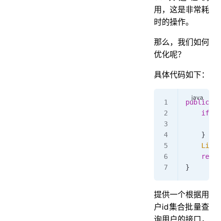
用，这是非常耗
时的操作。
那么，我们如何
优化呢？
具体代码如下：
public
 Li
    if
 (
C
        r
    }
    List
<
    retur
}
提供一个根据用
户id集合批量查
询用户的接口，