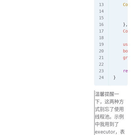
    Compl
        g
        r
    }, ex
    Compl
    userF
    bonus
    growt
    retur
}
温馨提醒一
下，这两种方
式别忘了使用
线程池。示例
中我用到了
executor，表