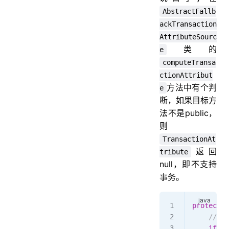
AbstractFallb
ackTransaction
AttributeSourc
类的
e
computeTransa
ctionAttribut
方法中有个判
e
断，如果目标方
法不是public，
则
TransactionAt
返回
tribute
null，即不支持
事务。
protected
    // Do
    if
 (
a