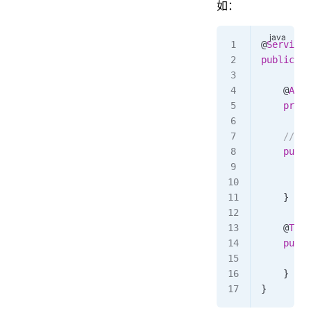
如：
@
Service
public
 cl
    @
Auto
    priva
    //@Tr
    publi
        u
        u
    }
    @
Tran
    publi
        d
    }
}