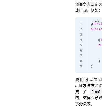
将事务方法定义
成final，例如：
@
Service
public
 cl
    @
Tran
    publi
        s
        u
    }
}
我们可以看到
add方法被定义
成了
final
的，这样会导致
事务失效。