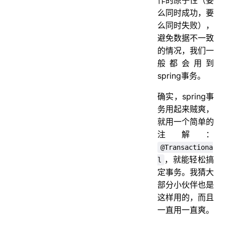
么同时成功，要
二 事务不回滚
么同时失败），
1.错误的传播特性
避免数据不一致
2.自己吞了异常
的情况，我们一
3.手动抛了别的异常
般都会用到
spring事务。
4.自定义了回滚异常
5.嵌套事务回滚多了
确实，spring事
务用起来贼爽，
三 其他
就用一个简单的
1 大事务问题
注解：
2.编程式事务
@Transactiona
，就能轻松搞
l
定事务。我猜大
部分小伙伴也是
这样用的，而且
一直用一直爽。