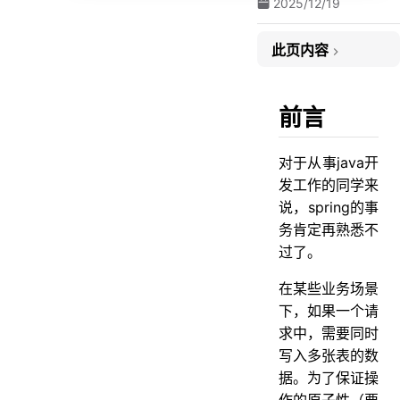
2025/12/19
此页内容
前言
一 事务不生效
前言
1.访问权限问题
对于从事java开
2. 方法用final修饰
发工作的同学来
3.方法内部调用
说，spring的事
3.1 新加一个Service方法
务肯定再熟悉不
过了。
3.2 在该Service类中注入自己
3.3 通过AopContent类
在某些业务场景
下，如果一个请
4.未被spring管理
求中，需要同时
5.多线程调用
写入多张表的数
6.表不支持事务
据。为了保证操
7.未开启事务
作的原子性（要