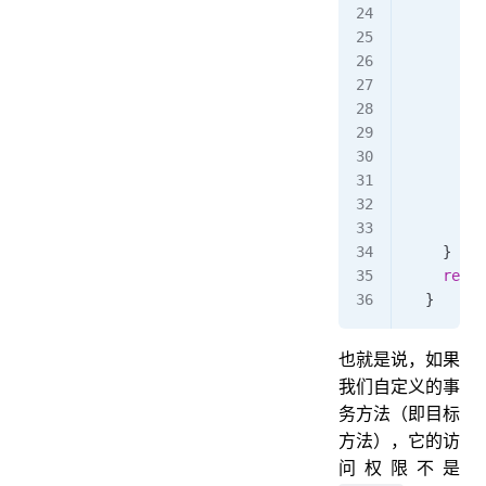
      // 
      txA
      if
 
        r
      }
      // 
      txA
      if
 
        r
      }
    }
    retur
  }
也就是说，如果
我们自定义的事
务方法（即目标
方法），它的访
问权限不是