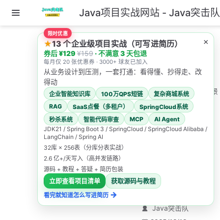
Java项目实战网站 - Java突击
跳至主要內容
限时优惠
主页
×
★
13 个企业级项目实战（可写进简历）
券后 ¥129
¥159
· 不满意 3 天包退
1.高并发系统如何设
每月仅 20 张优惠券 · 3000+ 球友已加入
计？
从业务设计到压测，一套打通：看得懂、抄得走、改
得动
38.Spring事务失效场景
企业智能知识库
100万QPS短链
复杂商城系统
有哪些？
RAG
SaaS点餐（多租户）
SpringCloud系统
38.Sprin
MCP
AI Agent
秒杀系统
智能代码审查
JDK21 / Spring Boot 3 / SpringCloud / SpringCloud Alibaba /
g事务失
LangChain / Spring AI
32库 × 256表（分库分表实战）
效场景有
2.6 亿+/天写入（高并发链路）
源码 + 教程 + 答疑 + 简历包装
哪些？
立即查看项目清单
获取源码与教程
→
看完就知道怎么写进简历
Java突击队