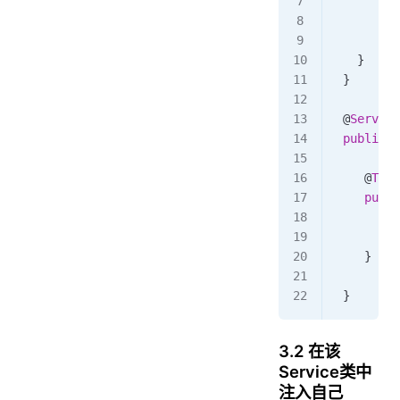
         
         
         
   }
 }
 @
Servcie
 public
 c
    @
Tran
    publi
       ad
       up
    }
 }
3.2 在该
Service类中
注入自己