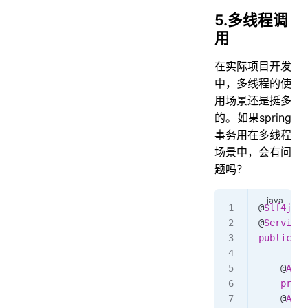
5.多线程调
用
在实际项目开发
中，多线程的使
用场景还是挺多
的。如果spring
事务用在多线程
场景中，会有问
题吗？
@
Slf4j
@
Service
public
 cl
    @
Auto
    priva
    @
Auto