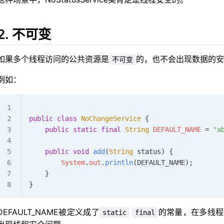
2. 不可变
如果多个线程访问的公共资源是
的，也不会出现数据的安
不可变
例如：
public
 class
 NoChangeService
 {
    public
 static
 final
 String
 DEFAULT_NAME 
=
 "a
    public
 void
 add
(
String
 status
)
 {
        System
.
out
.
println
(DEFAULT_NAME);
    }
}
DEFAULT_NAME被定义成了
的常量，在多线程
static
final