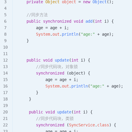
    private
 Object
 object 
=
 new
 Object
()
;
    //同步方法
    public
 synchronized
 void
 add
(
int
 i
)
 {
        age 
=
 age 
+
 i;        
        System
.
out
.
println
(
"age:"
 +
 age);
    }
    public
 void
 update
(
int
 i
)
 {
        //同步代码块，对象锁
        synchronized
 (object) {
            age 
=
 age 
+
 i;                     
            System
.
out
.
println
(
"age:"
 +
 age);
        }    
     }
     public
 void
 update
(
int
 i
)
 {
        //同步代码块，类锁
        synchronized
 (
SyncService
.
class
) {
            age 
=
 age 
+
 i;                     