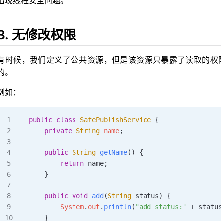
出现线程安全问题。
3. 无修改权限
有时候，我们定义了公共资源，但是该资源只暴露了读取的权
的。
例如：
public
 class
 SafePublishService
 {
    private
 String
 name
;
    public
 String
 getName
()
 {
        return
 name;
    }
    public
 void
 add
(
String
 status
)
 {
        System
.
out
.
println
(
"add status:"
 +
 statu
    }