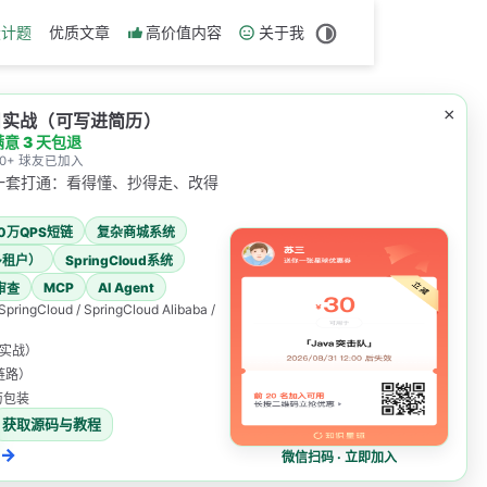
设计题
优质文章
高价值内容
关于我
×
项目实战（可写进简历）
满意 3 天包退
000+ 球友已加入
一套打通：看得懂、抄得走、改得
00万QPS短链
复杂商城系统
多租户）
SpringCloud系统
MCP
AI Agent
审查
 SpringCloud / SpringCloud Alibaba /
表实战）
发链路）
考虑的问题。
简历包装
获取源码与教程
同时读和写公共资源（临界资源），导致的数据
→
微信扫码 · 立即加入