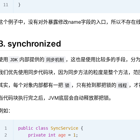
}
这个例子中，没有对外暴露修改name字段的入口，所以不存在
3. synchronized
使用
内部提供的
，这也是使用比较多的手段，分
JDK
同步机制
我们优先使用同步代码块，因为同步方法的粒度是整个方法，范
其实，每个对象内部都有一把
，只有抢到那把锁的
，才
锁
线程
当代码块执行完之后，JVM底层会自动释放那把锁。
例如：
public
 class
 SyncService
 {
    private
 int
 age 
=
 1
;