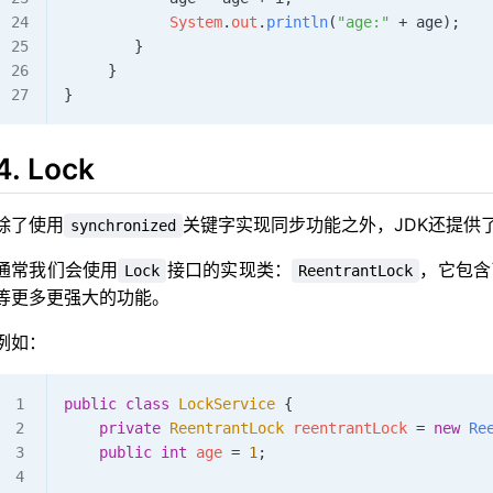
            System
.
out
.
println
(
"age:"
 +
 age);
        }    
     }
}
4. Lock
除了使用
关键字实现同步功能之外，JDK还提供
synchronized
通常我们会使用
接口的实现类：
，它包含
Lock
ReentrantLock
等更多更强大的功能。
例如：
public
 class
 LockService
 {
    private
 ReentrantLock
 reentrantLock 
=
 new
 Re
    public
 int
 age 
=
 1
;