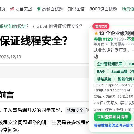
首页
项目实战
高频面试题
知识图谱
8000道面试题
场景
发系统如何设计？
36.如何保证线程安全？
限时优惠
★
13 个企业级
何保证线程安全？
券后 ¥129
¥159
· 不
每月仅 20 张优惠券 · 3
从业务设计到压测，
动
2025/12/19
企业智能知识库
1
RAG
SaaS点餐（
秒杀系统
智能代码
JDK21 / Spring Boot 3 /
LangChain / Spring AI
前言
32库 × 256表（分库分
2.6 亿+/天写入（高并
对于从事后端开发的同学来说，
问题是我们每天都需要
源码 + 教程 + 答疑 + 
线程安全
立即查看项目清单
线程安全问题通俗的讲：主要是在多线程的环境下，不同线程
看完就知道怎么写进简历
异常问题。