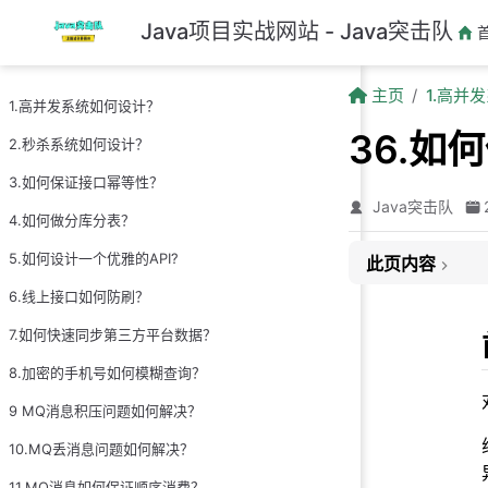
跳至主要內容
Java项目实战网站 - Java突击队
主页
1.高并
1.高并发系统如何设计？
36.如
2.秒杀系统如何设计？
3.如何保证接口幂等性？
Java突击队
4.如何做分库分表？
5.如何设计一个优雅的API?
此页内容
6.线上接口如何防刷？
前言
7.如何快速同步第三方平台数据？
1. 无状态
2. 不可变
8.加密的手机号如何模糊查询？
3. 无修改权限
9 MQ消息积压问题如何解决？
3. synchronized
10.MQ丢消息问题如何解决？
4. Lock
11.MQ消息如何保证顺序消费？