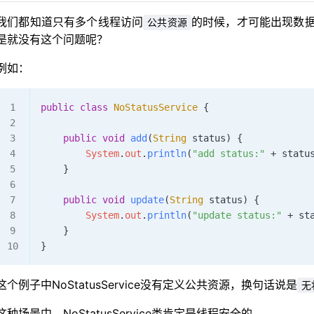
我们都知道只有多个线程访问
的时候，才可能出现数
公共资源
是就没有这个问题呢？
例如：
public
 class
 NoStatusService
 {
    public
 void
 add
(
String
 status
)
 {
        System
.
out
.
println
(
"add status:"
 +
 statu
    }
    public
 void
 update
(
String
 status
)
 {
        System
.
out
.
println
(
"update status:"
 +
 st
    }
}
这个例子中NoStatusService没有定义公共资源，换句话说是
无
这种场景中，NoStatusService类肯定是线程安全的。