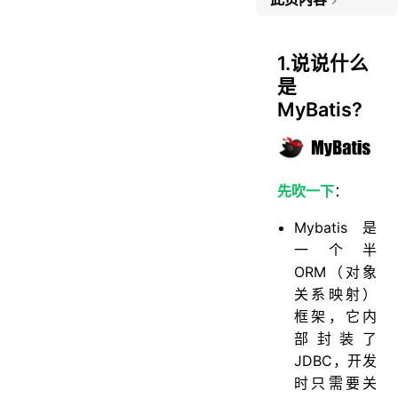
1.说说什么是MyBatis?
2.Hibernate 和 MyBatis 有什么区别？
1.说说什么
是
3.MyBatis使用过程？生命周期？
MyBatis?
4.在mapper中如何传递多个参数？
5.实体类属性名和表中字段名不一样 ，怎么办?
6.Mybatis是否可以映射Enum枚举类？
先吹一下
：
7.#{}和${}的区别?
Mybatis 是
8.模糊查询like语句该怎么写?
一个半
9.Mybatis能执行一对一、一对多的关联查询吗？
ORM（对象
10.Mybatis是否支持延迟加载？原理？
关系映射）
11.如何获取生成的主键?
框架，它内
部封装了
12.MyBatis支持动态SQL吗？
JDBC，开发
13.MyBatis如何执行批量操作？
时只需要关