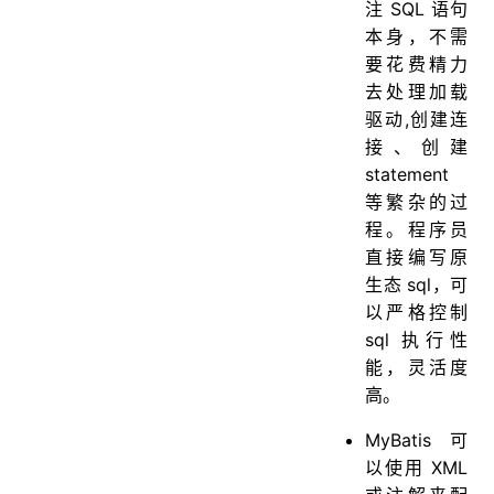
14.说说Mybatis的一级、二级缓存？
注 SQL 语句
本身，不需
15.能说说MyBatis的工作原理吗？
要花费精力
16.MyBatis的功能架构是什么样的？
去处理加载
17.为什么Mapper接口不需要实现类？
驱动,创建连
18.Mybatis都有哪些Executor执行器？
接、创建
statement
19.说说Mybatis的插件运行原理，如何编写一个插件？
等繁杂的过
20.MyBatis是如何进行分页的？分页插件的原理是什么？
程。程序员
直接编写原
生态 sql，可
以严格控制
sql 执行性
能，灵活度
高。
MyBatis 可
以使用 XML