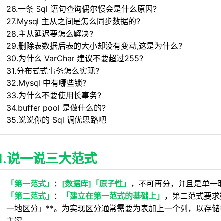
26.一条 Sql 语句查询偶尔慢会是什么原因?
做什么的?
27.Mysql 主从之间是怎么同步数据的?
是怎么记录日志的?
28.主从延迟要怎么解决?
binlog 的区别是什么?
29.删除表数据后表的大小却没有变动,这是为什么?
c 吧，有什么作用?
30.为什么 VarChar 建议不要超过255?
31.分布式式事务怎么实现?
语句查询一直慢会是什么原因?
32.Mysql 中有哪些锁?
语句查询偶尔慢会是什么原因?
33.为什么不要使用长事务?
从之间是怎么同步数据的?
34.buffer pool 是做什么的?
35.说说你的 Sql 调优思路吧
么解决?
后表的大小却没有变动,这是为什么?
har 建议不要超过255?
1.说一说三大范式
怎么实现?
「第一范式」
：
[数据库]「原子性」
，不可再分，并且是单一
哪些锁?
「第二范式」
：
「建立在第一范式的基础上」
，第二范式要求
用长事务?
一地区分」**。为实现区分通常需要为表加上一个列，以存
l 是做什么的?
主键