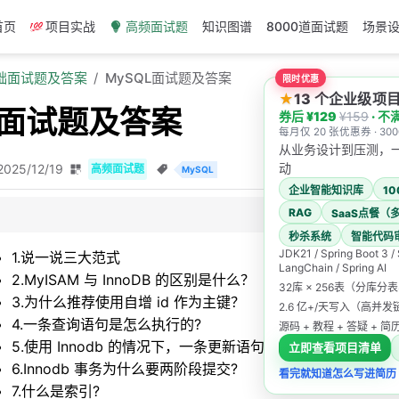
首页
项目实战
高频面试题
知识图谱
8000道面试题
场景
基础面试题及答案
MySQL面试题及答案
限时优惠
★
13 个企业级
L面试题及答案
券后 ¥129
¥159
· 不
每月仅 20 张优惠券 · 3
从业务设计到压测，
动
2025/12/19
高频面试题
MySQL
企业智能知识库
1
RAG
SaaS点餐（
秒杀系统
智能代码
JDK21 / Spring Boot 3 /
1.说一说三大范式
LangChain / Spring AI
InnoDB 的区别是什么？
2.MyISAM 与 InnoDB 的区别是什么？
32库 × 256表（分库分
3.为什么推荐使用自增 id 作为主键？
自增 id 作为主键？
2.6 亿+/天写入（高并
4.一条查询语句是怎么执行的?
源码 + 教程 + 答疑 + 
是怎么执行的?
5.使用 Innodb 的情况下，一条更新语句是怎么执行的?
立即查看项目清单
db 的情况下，一条更新语句是怎么执行的?
6.Innodb 事务为什么要两阶段提交?
看完就知道怎么写进简历
务为什么要两阶段提交?
7.什么是索引?