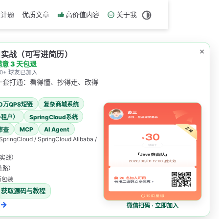
设计题
优质文章
高价值内容
关于我
×
项目实战（可写进简历）
满意 3 天包退
000+ 球友已加入
一套打通：看得懂、抄得走、改得
00万QPS短链
复杂商城系统
多租户）
SpringCloud系统
MCP
AI Agent
审查
 SpringCloud / SpringCloud Alibaba /
表实战）
发链路）
简历包装
获取源码与教程
→
微信扫码 · 立即加入