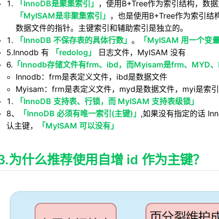
「InnoDB是聚集索引」
，使用B+Tree作为索引结构，
「MyISAM是非聚集索引」
，也是使用B+Tree作为索引
数据文件的指针。主键索引和辅助索引是独立的。
「InnoDB 不保存表的具体行数」
。
「MyISAM 用一个
5.Innodb 有
「redolog」
日志文件，MyISAM 没有
6.
「Innodb存储文件有frm、ibd，而Myisam是frm、MYD、
Innodb：frm是表定义文件，ibd是数据文件
Myisam：frm是表定义文件，myd是数据文件，myi是索
「InnoDB 支持表、行锁，而 MyISAM 支持表级锁」
8、
「InnoDB 必须有唯一索引(主键)」
,如果没有指定的话 In
认主键，
「MyISAM 可以没有」
3.为什么推荐使用自增 id 作为主键？