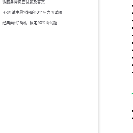
微服务常见面试题及答案
21.redolog 是
HR面试中最常问的10个压力面试题
22.redolog 
经典面试16问，搞定90%面试题
23.redolog 和 
24.说一说 mvc
25.一条 Sql 
26.一条 Sql 
27.Mysql 主
28.主从延迟要怎
29.删除表数据
30.为什么 VarC
31.分布式式事务
32.Mysql 中有
33.为什么不要使
34.buffer poo