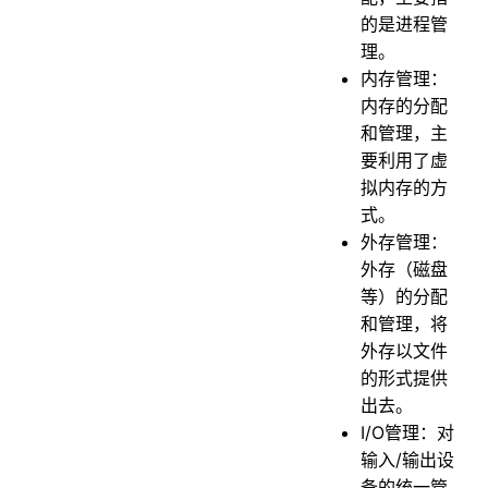
页面置换算法有哪些？
的是进程管
硬链接和软链接有什么区别？
理。
零拷贝了解吗？
内存管理：
内存的分配
聊聊阻塞与⾮阻塞 **I/O **、 同步与异步 I/O？
和管理，主
详细讲一讲I/O多路复用？
要利用了虚
拟内存的方
式。
外存管理：
外存（磁盘
等）的分配
和管理，将
外存以文件
的形式提供
出去。
I/O管理：对
输入/输出设
备的统一管