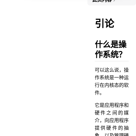
什么是操作系统？
操作系统主要有哪些功能？
引论
什么是内核？
什么是用户态和内核态？
什么是操
用户态和内核态是如何切换的？
作系统？
并行和并发有什么区别？
什么是进程上下文切换？
可以这么说，操
作系统是一种运
进程有哪些状态？
行在内核态的软
什么是僵尸进程？
件。
什么是孤儿进程？
它是应用程序和
进程有哪些调度算法？
硬件之间的媒
进程间通信有哪些方式？
介，向应用程序
进程和线程的联系和区别？
提供硬件的抽
象，以及管理硬