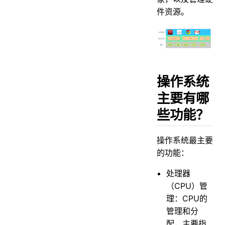
线程上下文切换了解吗？
件资源。
线程有哪些实现方式？
线程间如何同步？
什么是死锁？
死锁产生有哪些条件？
操作系统
如何避免死锁呢？
主要有哪
活锁和饥饿锁了解吗？
些功能？
什么是虚拟内存？
什么是内存分段？
操作系统最主要
什么是内存分页？
的功能：
多级页表知道吗？
处理器
什么是块表？
（CPU）管
分页和分段有什么区别？
理：CPU的
什么是交换空间？
管理和分
配，主要指