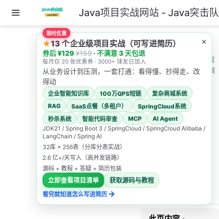
Java项目实战网站 - Java突击
跳至主要內容
限时优惠
主页
×
★
13 个企业级项目实战（可写进简历）
券后 ¥129
¥159
· 不满意 3 天包退
Java基础面试题及答案
每月仅 20 张优惠券 · 3000+ 球友已加入
操作系统面试题及答案
从业务设计到压测，一套打通：看得懂、抄得走、改
得动
操作系统
企业智能知识库
100万QPS短链
复杂商城系统
面试题及
RAG
SaaS点餐（多租户）
SpringCloud系统
MCP
AI Agent
秒杀系统
智能代码审查
答案
JDK21 / Spring Boot 3 / SpringCloud / SpringCloud Alibaba /
LangChain / Spring AI
32库 × 256表（分库分表实战）
Java突击队
2.6 亿+/天写入（高并发链路）
2025/12/19
源码 + 教程 + 答疑 + 简历包装
立即查看项目清单
获取源码与教程
高频面试题
→
看完就知道怎么写进简历
操作系统
此页内容